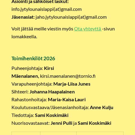
Asiointi ja sähköiset laskut:
info.jytylounaislappi(at)gmail.com
Jäsenasiat:
jaho.jytylounaislappi(at)gmail.com
Voit jättää meille viestin myös
Ota yhteyttä
-sivun
lomakkeella.
Toimihenkilöt 2026
Puheenjohtaja:
Kirsi
Mäenalanen,
kirsi.maenalanen@tornio.fi
Varapuheenjohtaja:
Marja-Liisa Junes
Sihteeri:
Johanna Haapalainen
Rahastonhoitaja:
Maria-Kaisa Lauri
Koulutusvastaava/Jäsenasianhoitaja:
Anne Kulju
Tiedottaja:
Sami Koskimäki
Nuorisovastaavat:
Jenni Pulli
ja
Sami Koskimäki