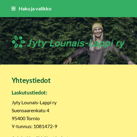
Siirry
Haku ja valikko
sivun
sisältöön
Jyty Lounais-Lappi ry
Yhteystiedot
Laskutustiedot:
Jyty Lounais-Lappi ry
Suensaarenkatu 4
95400 Tornio
Y-tunnus: 1081472-9