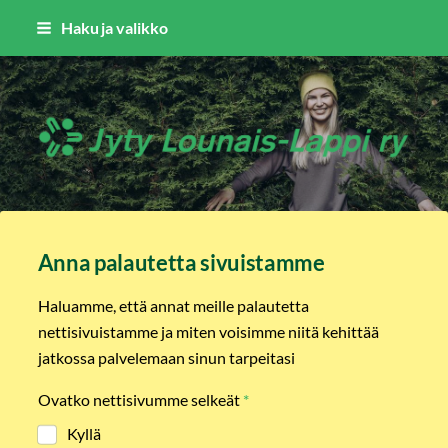
Siirry
Haku ja valikko
sivun
sisältöön
Jyty Lounais-Lappi ry
Anna palautetta sivuistamme
Haluamme, että annat meille palautetta
nettisivuistamme ja miten voisimme niitä kehittää
jatkossa palvelemaan sinun tarpeitasi
Ovatko nettisivumme selkeät
*
Kyllä