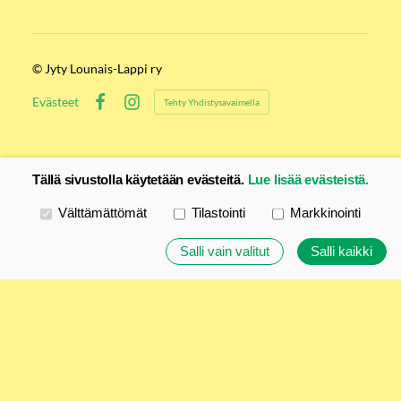
©
Jyty Lounais-Lappi ry
Evästeet
Tehty Yhdistysavaimella
Facebook
Instagram
Tällä sivustolla käytetään evästeitä.
Lue lisää evästeistä.
Valitse käytettävät evästeet
Välttämättömät
Tilastointi
Markkinointi
Salli vain valitut
Salli kaikki